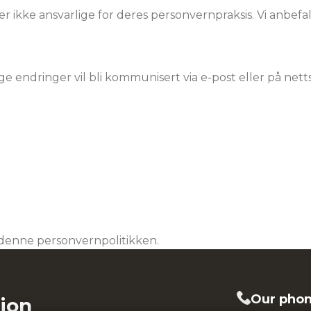
 er ikke ansvarlige for deres personvernpraksis. Vi anbefa
ige endringer vil bli kommunisert via e-post eller på nett
u denne personvernpolitikken.
Our pho
tion