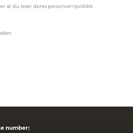
ler at du leser deres personvernpolitikk.
siden.
ne number: