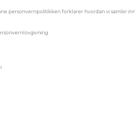
enne personvernpolitikken forklarer hvordan vi samler i
ersonvernlovgivning.
r