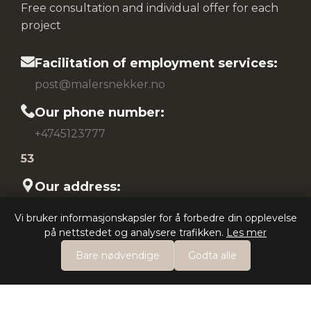
Free consultation and individual offer for each
project
Facilitation of employment services:
post@malersnekker.no
Our phone number:
+4745123777
53
Our address:
Fødnesvegen 57 Fagernes 2900
Vi bruker informasjonskapsler for å forbedre din opplevelse
på nettstedet og analysere trafikken.
Les mer
Bare nødvendige
Godta alle
Book a free inspection
Privacy Policy
© 2025
Malersnekker.no