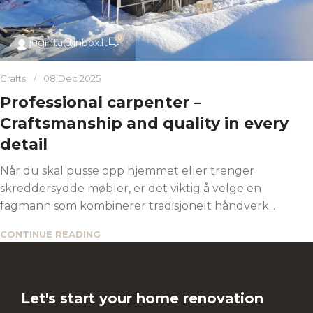
0
juginta@inbox.lt
Crafts
08 Dec 2025
Professional carpenter –
Craftsmanship and quality in every
detail
Når du skal pusse opp hjemmet eller trenger
skreddersydde møbler, er det viktig å velge en
fagmann som kombinerer tradisjonelt håndverk...
CONTINUE READING
Let's start your home renovation